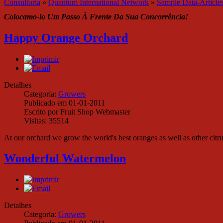
Consultoria
»
Quantum International Network
»
Sample Data-Article
Colocamo-lo Um Passo À Frente Da Sua Concorrência!
Happy Orange Orchard
Detalhes
Categoria:
Growers
Publicado em 01-01-2011
Escrito por Fruit Shop Webmaster
Visitas: 35514
At our orchard we grow the world's best oranges as well as other citru
Wonderful Watermelon
Detalhes
Categoria:
Growers