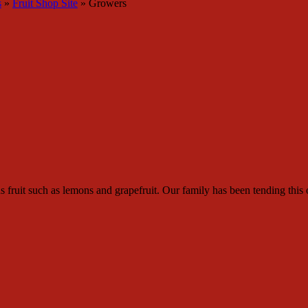
s
»
Fruit Shop Site
»
Growers
s fruit such as lemons and grapefruit. Our family has been tending this 